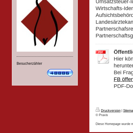
Umsatzsteuer-Id
Wirtschafts-Ide
Aufsichtsbehör
Landesärzteka
Partnerschafsr
Partnerschaftsg
Öffentl
Hier kö
Besucherzähler
herunte
Bei Fra
FB öffen
PDF-Dok
Druckversion
|
Sitem
© Praxis
Diese Homepage wurde m